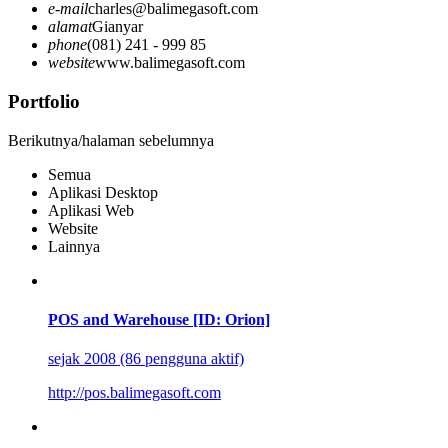
e-mail
charles@balimegasoft.com
alamat
Gianyar
phone
(081) 241 - 999 85
website
www.balimegasoft.com
Portfolio
Berikutnya/halaman sebelumnya
Semua
Aplikasi Desktop
Aplikasi Web
Website
Lainnya
POS and Warehouse [ID: Orion]
sejak 2008 (86 pengguna aktif)
http://pos.balimegasoft.com