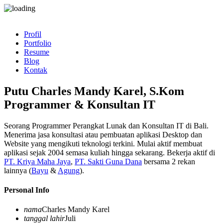
Profil
Portfolio
Resume
Blog
Kontak
Putu Charles Mandy Karel, S.Kom
Programmer & Konsultan IT
Seorang Programmer Perangkat Lunak dan Konsultan IT di Bali.
Menerima jasa konsultasi atau pembuatan aplikasi Desktop dan
Website yang mengikuti teknologi terkini. Mulai aktif membuat
aplikasi sejak 2004 semasa kuliah hingga sekarang. Bekerja aktif di
PT. Kriya Maha Jaya
,
PT. Sakti Guna Dana
bersama 2 rekan
lainnya (
Bayu
&
Agung
).
Personal Info
nama
Charles Mandy Karel
tanggal lahir
Juli