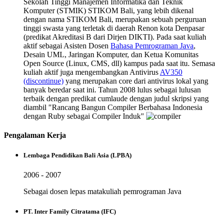
Sekolah Tinggi Manajemen Informatika dan Teknik
Komputer (STMIK) STIKOM Bali, yang lebih dikenal
dengan nama STIKOM Bali, merupakan sebuah perguruan
tinggi swasta yang terletak di daerah Renon kota Denpasar
(predikat Akreditasi B dari Dirjen DIKTI). Pada saat kuliah
aktif sebagai Asisten Dosen
Bahasa Pemrograman Java
,
Desain UML, Jaringan Komputer, dan Ketua Komunitas
Open Source (Linux, CMS, dll) kampus pada saat itu. Semasa
kuliah aktif juga mengembangkan Antivirus
AV350
(discontinue)
yang merupakan core dari antivirus lokal yang
banyak beredar saat ini. Tahun 2008 lulus sebagai lulusan
terbaik dengan predikat cumlaude dengan judul skripsi yang
diambil "Rancang Bangun Compiler Berbahasa Indonesia
dengan Ruby sebagai Compiler Induk"
Pengalaman Kerja
Lembaga Pendidikan Bali Asia (LPBA)
2006 - 2007
Sebagai dosen lepas matakuliah pemrograman Java
PT. Inter Family Citratama (IFC)