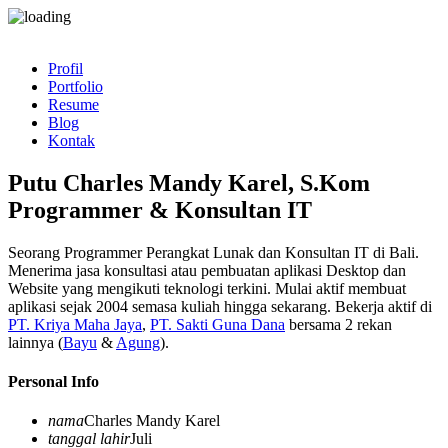
Profil
Portfolio
Resume
Blog
Kontak
Putu Charles Mandy Karel, S.Kom
Programmer & Konsultan IT
Seorang Programmer Perangkat Lunak dan Konsultan IT di Bali.
Menerima jasa konsultasi atau pembuatan aplikasi Desktop dan
Website yang mengikuti teknologi terkini. Mulai aktif membuat
aplikasi sejak 2004 semasa kuliah hingga sekarang. Bekerja aktif di
PT. Kriya Maha Jaya
,
PT. Sakti Guna Dana
bersama 2 rekan
lainnya (
Bayu
&
Agung
).
Personal Info
nama
Charles Mandy Karel
tanggal lahir
Juli