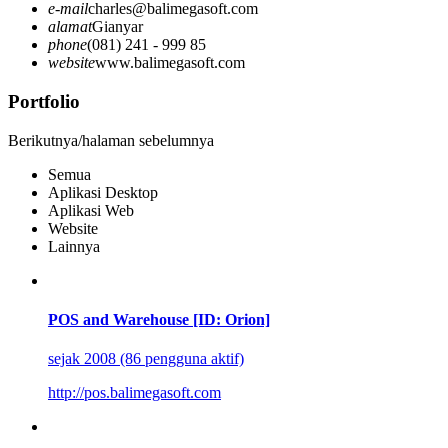
e-mail
charles@balimegasoft.com
alamat
Gianyar
phone
(081) 241 - 999 85
website
www.balimegasoft.com
Portfolio
Berikutnya/halaman sebelumnya
Semua
Aplikasi Desktop
Aplikasi Web
Website
Lainnya
POS and Warehouse [ID: Orion]
sejak 2008 (86 pengguna aktif)
http://pos.balimegasoft.com