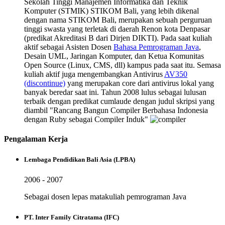
Sekolah Tinggi Manajemen Informatika dan Teknik
Komputer (STMIK) STIKOM Bali, yang lebih dikenal
dengan nama STIKOM Bali, merupakan sebuah perguruan
tinggi swasta yang terletak di daerah Renon kota Denpasar
(predikat Akreditasi B dari Dirjen DIKTI). Pada saat kuliah
aktif sebagai Asisten Dosen
Bahasa Pemrograman Java
,
Desain UML, Jaringan Komputer, dan Ketua Komunitas
Open Source (Linux, CMS, dll) kampus pada saat itu. Semasa
kuliah aktif juga mengembangkan Antivirus
AV350
(discontinue)
yang merupakan core dari antivirus lokal yang
banyak beredar saat ini. Tahun 2008 lulus sebagai lulusan
terbaik dengan predikat cumlaude dengan judul skripsi yang
diambil "Rancang Bangun Compiler Berbahasa Indonesia
dengan Ruby sebagai Compiler Induk"
Pengalaman Kerja
Lembaga Pendidikan Bali Asia (LPBA)
2006 - 2007
Sebagai dosen lepas matakuliah pemrograman Java
PT. Inter Family Citratama (IFC)