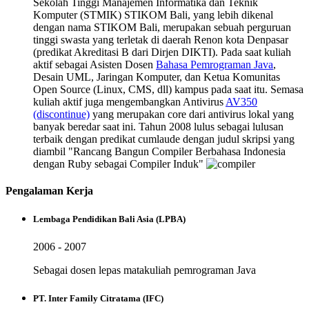
Sekolah Tinggi Manajemen Informatika dan Teknik
Komputer (STMIK) STIKOM Bali, yang lebih dikenal
dengan nama STIKOM Bali, merupakan sebuah perguruan
tinggi swasta yang terletak di daerah Renon kota Denpasar
(predikat Akreditasi B dari Dirjen DIKTI). Pada saat kuliah
aktif sebagai Asisten Dosen
Bahasa Pemrograman Java
,
Desain UML, Jaringan Komputer, dan Ketua Komunitas
Open Source (Linux, CMS, dll) kampus pada saat itu. Semasa
kuliah aktif juga mengembangkan Antivirus
AV350
(discontinue)
yang merupakan core dari antivirus lokal yang
banyak beredar saat ini. Tahun 2008 lulus sebagai lulusan
terbaik dengan predikat cumlaude dengan judul skripsi yang
diambil "Rancang Bangun Compiler Berbahasa Indonesia
dengan Ruby sebagai Compiler Induk"
Pengalaman Kerja
Lembaga Pendidikan Bali Asia (LPBA)
2006 - 2007
Sebagai dosen lepas matakuliah pemrograman Java
PT. Inter Family Citratama (IFC)