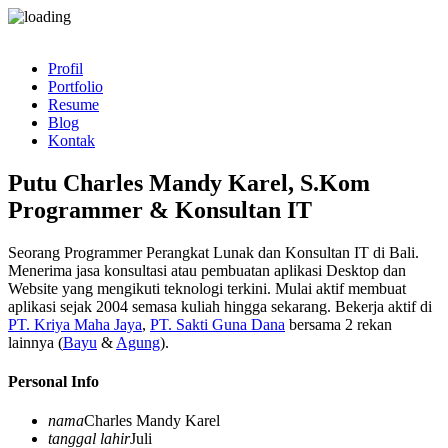
Profil
Portfolio
Resume
Blog
Kontak
Putu Charles Mandy Karel, S.Kom
Programmer & Konsultan IT
Seorang Programmer Perangkat Lunak dan Konsultan IT di Bali.
Menerima jasa konsultasi atau pembuatan aplikasi Desktop dan
Website yang mengikuti teknologi terkini. Mulai aktif membuat
aplikasi sejak 2004 semasa kuliah hingga sekarang. Bekerja aktif di
PT. Kriya Maha Jaya
,
PT. Sakti Guna Dana
bersama 2 rekan
lainnya (
Bayu
&
Agung
).
Personal Info
nama
Charles Mandy Karel
tanggal lahir
Juli