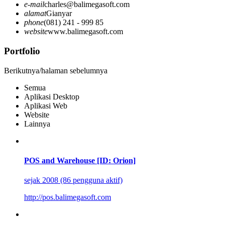
e-mail
charles@balimegasoft.com
alamat
Gianyar
phone
(081) 241 - 999 85
website
www.balimegasoft.com
Portfolio
Berikutnya/halaman sebelumnya
Semua
Aplikasi Desktop
Aplikasi Web
Website
Lainnya
POS and Warehouse [ID: Orion]
sejak 2008 (86 pengguna aktif)
http://pos.balimegasoft.com