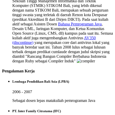
Sekolah Tinggi Manajemen Informatika dan Teknik
Komputer (STMIK) STIKOM Bali, yang lebih dikenal
dengan nama STIKOM Bali, merupakan sebuah perguruan
tinggi swasta yang terletak di daerah Renon kota Denpasar
(predikat Akreditasi B dari Dirjen DIKTI). Pada saat kuliah
aktif sebagai Asisten Dosen
Bahasa Pemrograman Java
,
Desain UML, Jaringan Komputer, dan Ketua Komunitas
Open Source (Linux, CMS, dll) kampus pada saat itu. Semasa
kuliah aktif juga mengembangkan Antivirus
AV350
(discontinue)
yang merupakan core dari antivirus lokal yang
banyak beredar saat ini. Tahun 2008 lulus sebagai lulusan
terbaik dengan predikat cumlaude dengan judul skripsi yang
diambil "Rancang Bangun Compiler Berbahasa Indonesia
dengan Ruby sebagai Compiler Induk"
Pengalaman Kerja
Lembaga Pendidikan Bali Asia (LPBA)
2006 - 2007
Sebagai dosen lepas matakuliah pemrograman Java
PT. Inter Family Citratama (IFC)