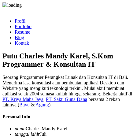
Profil
Portfolio
Resume
Blog
Kontak
Putu Charles Mandy Karel, S.Kom
Programmer & Konsultan IT
Seorang Programmer Perangkat Lunak dan Konsultan IT di Bali.
Menerima jasa konsultasi atau pembuatan aplikasi Desktop dan
Website yang mengikuti teknologi terkini. Mulai aktif membuat
aplikasi sejak 2004 semasa kuliah hingga sekarang. Bekerja aktif di
PT. Kriya Maha Jaya
,
PT. Sakti Guna Dana
bersama 2 rekan
lainnya (
Bayu
&
Agung
).
Personal Info
nama
Charles Mandy Karel
tanggal lahir
Juli