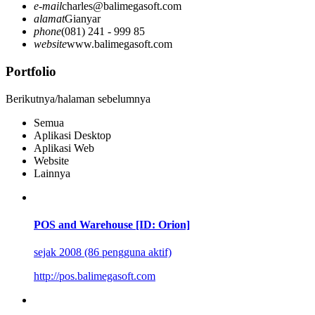
e-mail
charles@balimegasoft.com
alamat
Gianyar
phone
(081) 241 - 999 85
website
www.balimegasoft.com
Portfolio
Berikutnya/halaman sebelumnya
Semua
Aplikasi Desktop
Aplikasi Web
Website
Lainnya
POS and Warehouse [ID: Orion]
sejak 2008 (86 pengguna aktif)
http://pos.balimegasoft.com