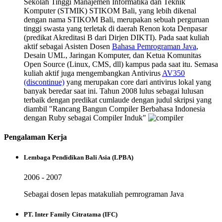
Sekolah Tinggi Manajemen Informatika dan Teknik
Komputer (STMIK) STIKOM Bali, yang lebih dikenal
dengan nama STIKOM Bali, merupakan sebuah perguruan
tinggi swasta yang terletak di daerah Renon kota Denpasar
(predikat Akreditasi B dari Dirjen DIKTI). Pada saat kuliah
aktif sebagai Asisten Dosen
Bahasa Pemrograman Java
,
Desain UML, Jaringan Komputer, dan Ketua Komunitas
Open Source (Linux, CMS, dll) kampus pada saat itu. Semasa
kuliah aktif juga mengembangkan Antivirus
AV350
(discontinue)
yang merupakan core dari antivirus lokal yang
banyak beredar saat ini. Tahun 2008 lulus sebagai lulusan
terbaik dengan predikat cumlaude dengan judul skripsi yang
diambil "Rancang Bangun Compiler Berbahasa Indonesia
dengan Ruby sebagai Compiler Induk"
Pengalaman Kerja
Lembaga Pendidikan Bali Asia (LPBA)
2006 - 2007
Sebagai dosen lepas matakuliah pemrograman Java
PT. Inter Family Citratama (IFC)