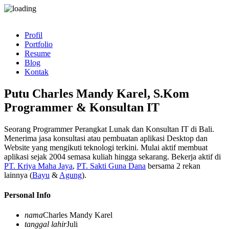
Profil
Portfolio
Resume
Blog
Kontak
Putu Charles Mandy Karel, S.Kom
Programmer & Konsultan IT
Seorang Programmer Perangkat Lunak dan Konsultan IT di Bali.
Menerima jasa konsultasi atau pembuatan aplikasi Desktop dan
Website yang mengikuti teknologi terkini. Mulai aktif membuat
aplikasi sejak 2004 semasa kuliah hingga sekarang. Bekerja aktif di
PT. Kriya Maha Jaya
,
PT. Sakti Guna Dana
bersama 2 rekan
lainnya (
Bayu
&
Agung
).
Personal Info
nama
Charles Mandy Karel
tanggal lahir
Juli