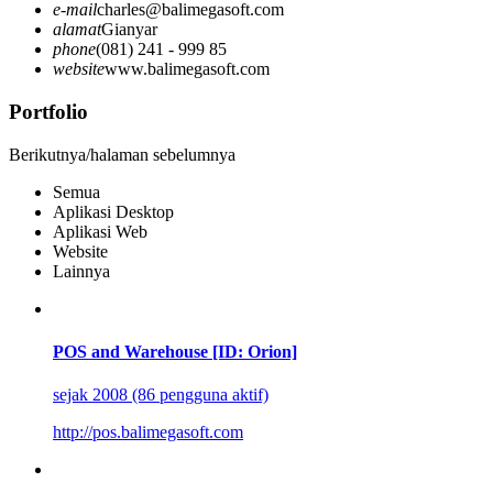
e-mail
charles@balimegasoft.com
alamat
Gianyar
phone
(081) 241 - 999 85
website
www.balimegasoft.com
Portfolio
Berikutnya/halaman sebelumnya
Semua
Aplikasi Desktop
Aplikasi Web
Website
Lainnya
POS and Warehouse [ID: Orion]
sejak 2008 (86 pengguna aktif)
http://pos.balimegasoft.com