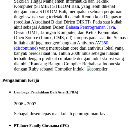
Sekolah Tinggi Manajemen Informatika dan Teknik
Komputer (STMIK) STIKOM Bali, yang lebih dikenal
dengan nama STIKOM Bali, merupakan sebuah perguruan
tinggi swasta yang terletak di daerah Renon kota Denpasar
(predikat Akreditasi B dari Dirjen DIKTI). Pada saat kuliah
aktif sebagai Asisten Dosen
Bahasa Pemrograman Java
,
Desain UML, Jaringan Komputer, dan Ketua Komunitas
Open Source (Linux, CMS, dll) kampus pada saat itu. Semasa
kuliah aktif juga mengembangkan Antivirus
AV350
(discontinue)
yang merupakan core dari antivirus lokal yang
banyak beredar saat ini. Tahun 2008 lulus sebagai lulusan
terbaik dengan predikat cumlaude dengan judul skripsi yang
diambil "Rancang Bangun Compiler Berbahasa Indonesia
dengan Ruby sebagai Compiler Induk"
Pengalaman Kerja
Lembaga Pendidikan Bali Asia (LPBA)
2006 - 2007
Sebagai dosen lepas matakuliah pemrograman Java
PT. Inter Family Citratama (IFC)