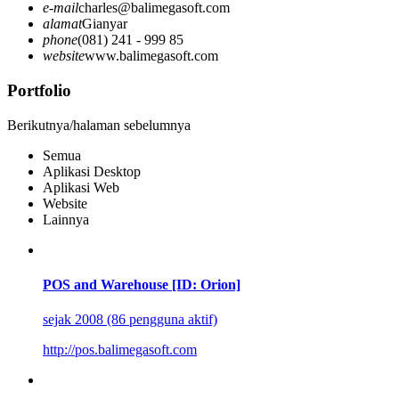
e-mail
charles@balimegasoft.com
alamat
Gianyar
phone
(081) 241 - 999 85
website
www.balimegasoft.com
Portfolio
Berikutnya/halaman sebelumnya
Semua
Aplikasi Desktop
Aplikasi Web
Website
Lainnya
POS and Warehouse [ID: Orion]
sejak 2008 (86 pengguna aktif)
http://pos.balimegasoft.com