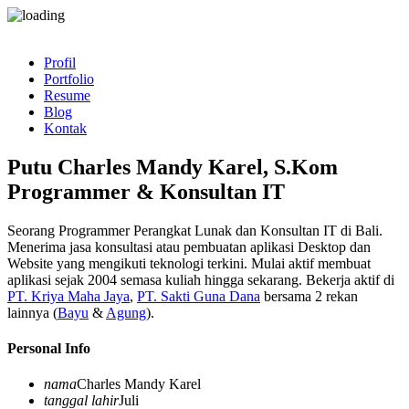
Profil
Portfolio
Resume
Blog
Kontak
Putu Charles Mandy Karel, S.Kom
Programmer & Konsultan IT
Seorang Programmer Perangkat Lunak dan Konsultan IT di Bali.
Menerima jasa konsultasi atau pembuatan aplikasi Desktop dan
Website yang mengikuti teknologi terkini. Mulai aktif membuat
aplikasi sejak 2004 semasa kuliah hingga sekarang. Bekerja aktif di
PT. Kriya Maha Jaya
,
PT. Sakti Guna Dana
bersama 2 rekan
lainnya (
Bayu
&
Agung
).
Personal Info
nama
Charles Mandy Karel
tanggal lahir
Juli