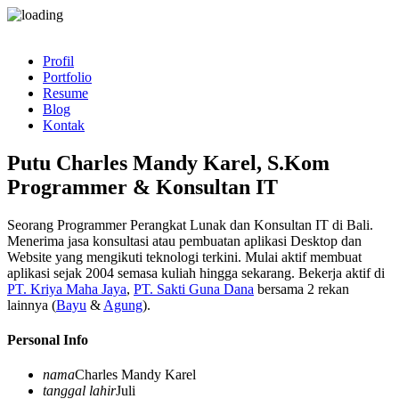
Profil
Portfolio
Resume
Blog
Kontak
Putu Charles Mandy Karel, S.Kom
Programmer & Konsultan IT
Seorang Programmer Perangkat Lunak dan Konsultan IT di Bali.
Menerima jasa konsultasi atau pembuatan aplikasi Desktop dan
Website yang mengikuti teknologi terkini. Mulai aktif membuat
aplikasi sejak 2004 semasa kuliah hingga sekarang. Bekerja aktif di
PT. Kriya Maha Jaya
,
PT. Sakti Guna Dana
bersama 2 rekan
lainnya (
Bayu
&
Agung
).
Personal Info
nama
Charles Mandy Karel
tanggal lahir
Juli