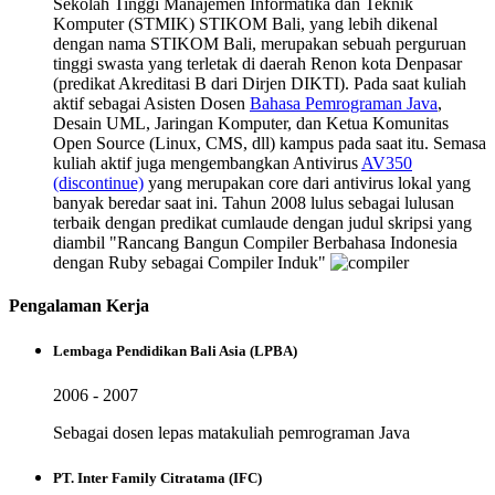
Sekolah Tinggi Manajemen Informatika dan Teknik
Komputer (STMIK) STIKOM Bali, yang lebih dikenal
dengan nama STIKOM Bali, merupakan sebuah perguruan
tinggi swasta yang terletak di daerah Renon kota Denpasar
(predikat Akreditasi B dari Dirjen DIKTI). Pada saat kuliah
aktif sebagai Asisten Dosen
Bahasa Pemrograman Java
,
Desain UML, Jaringan Komputer, dan Ketua Komunitas
Open Source (Linux, CMS, dll) kampus pada saat itu. Semasa
kuliah aktif juga mengembangkan Antivirus
AV350
(discontinue)
yang merupakan core dari antivirus lokal yang
banyak beredar saat ini. Tahun 2008 lulus sebagai lulusan
terbaik dengan predikat cumlaude dengan judul skripsi yang
diambil "Rancang Bangun Compiler Berbahasa Indonesia
dengan Ruby sebagai Compiler Induk"
Pengalaman Kerja
Lembaga Pendidikan Bali Asia (LPBA)
2006 - 2007
Sebagai dosen lepas matakuliah pemrograman Java
PT. Inter Family Citratama (IFC)