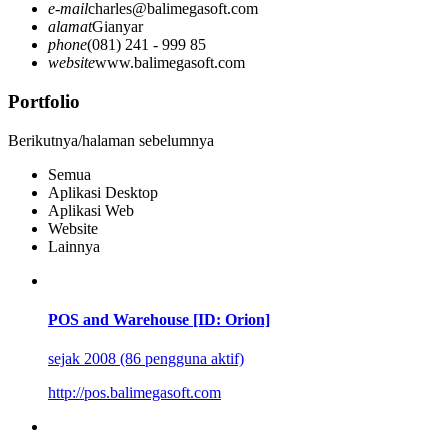
e-mail
charles@balimegasoft.com
alamat
Gianyar
phone
(081) 241 - 999 85
website
www.balimegasoft.com
Portfolio
Berikutnya/halaman sebelumnya
Semua
Aplikasi Desktop
Aplikasi Web
Website
Lainnya
POS and Warehouse [ID: Orion]
sejak 2008 (86 pengguna aktif)
http://pos.balimegasoft.com