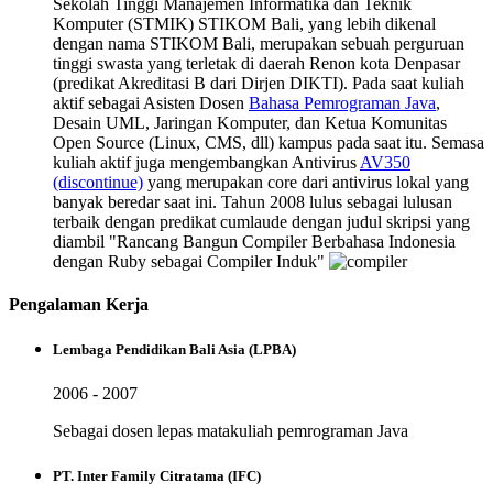
Sekolah Tinggi Manajemen Informatika dan Teknik
Komputer (STMIK) STIKOM Bali, yang lebih dikenal
dengan nama STIKOM Bali, merupakan sebuah perguruan
tinggi swasta yang terletak di daerah Renon kota Denpasar
(predikat Akreditasi B dari Dirjen DIKTI). Pada saat kuliah
aktif sebagai Asisten Dosen
Bahasa Pemrograman Java
,
Desain UML, Jaringan Komputer, dan Ketua Komunitas
Open Source (Linux, CMS, dll) kampus pada saat itu. Semasa
kuliah aktif juga mengembangkan Antivirus
AV350
(discontinue)
yang merupakan core dari antivirus lokal yang
banyak beredar saat ini. Tahun 2008 lulus sebagai lulusan
terbaik dengan predikat cumlaude dengan judul skripsi yang
diambil "Rancang Bangun Compiler Berbahasa Indonesia
dengan Ruby sebagai Compiler Induk"
Pengalaman Kerja
Lembaga Pendidikan Bali Asia (LPBA)
2006 - 2007
Sebagai dosen lepas matakuliah pemrograman Java
PT. Inter Family Citratama (IFC)