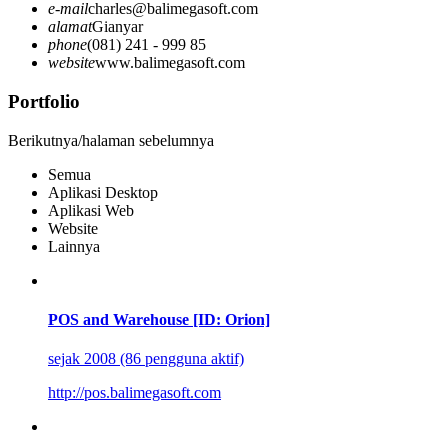
e-mail
charles@balimegasoft.com
alamat
Gianyar
phone
(081) 241 - 999 85
website
www.balimegasoft.com
Portfolio
Berikutnya/halaman sebelumnya
Semua
Aplikasi Desktop
Aplikasi Web
Website
Lainnya
POS and Warehouse [ID: Orion]
sejak 2008 (86 pengguna aktif)
http://pos.balimegasoft.com