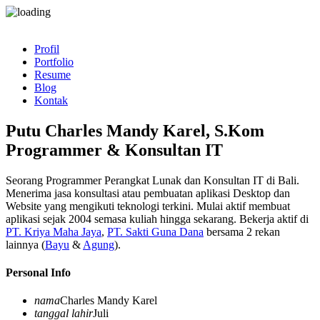
Profil
Portfolio
Resume
Blog
Kontak
Putu Charles Mandy Karel, S.Kom
Programmer & Konsultan IT
Seorang Programmer Perangkat Lunak dan Konsultan IT di Bali.
Menerima jasa konsultasi atau pembuatan aplikasi Desktop dan
Website yang mengikuti teknologi terkini. Mulai aktif membuat
aplikasi sejak 2004 semasa kuliah hingga sekarang. Bekerja aktif di
PT. Kriya Maha Jaya
,
PT. Sakti Guna Dana
bersama 2 rekan
lainnya (
Bayu
&
Agung
).
Personal Info
nama
Charles Mandy Karel
tanggal lahir
Juli