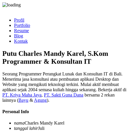
Profil
Portfolio
Resume
Blog
Kontak
Putu Charles Mandy Karel, S.Kom
Programmer & Konsultan IT
Seorang Programmer Perangkat Lunak dan Konsultan IT di Bali.
Menerima jasa konsultasi atau pembuatan aplikasi Desktop dan
Website yang mengikuti teknologi terkini. Mulai aktif membuat
aplikasi sejak 2004 semasa kuliah hingga sekarang. Bekerja aktif di
PT. Kriya Maha Jaya
,
PT. Sakti Guna Dana
bersama 2 rekan
lainnya (
Bayu
&
Agung
).
Personal Info
nama
Charles Mandy Karel
tanggal lahir
Juli