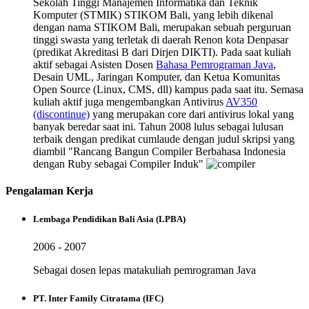
Sekolah Tinggi Manajemen Informatika dan Teknik
Komputer (STMIK) STIKOM Bali, yang lebih dikenal
dengan nama STIKOM Bali, merupakan sebuah perguruan
tinggi swasta yang terletak di daerah Renon kota Denpasar
(predikat Akreditasi B dari Dirjen DIKTI). Pada saat kuliah
aktif sebagai Asisten Dosen
Bahasa Pemrograman Java
,
Desain UML, Jaringan Komputer, dan Ketua Komunitas
Open Source (Linux, CMS, dll) kampus pada saat itu. Semasa
kuliah aktif juga mengembangkan Antivirus
AV350
(discontinue)
yang merupakan core dari antivirus lokal yang
banyak beredar saat ini. Tahun 2008 lulus sebagai lulusan
terbaik dengan predikat cumlaude dengan judul skripsi yang
diambil "Rancang Bangun Compiler Berbahasa Indonesia
dengan Ruby sebagai Compiler Induk"
Pengalaman Kerja
Lembaga Pendidikan Bali Asia (LPBA)
2006 - 2007
Sebagai dosen lepas matakuliah pemrograman Java
PT. Inter Family Citratama (IFC)