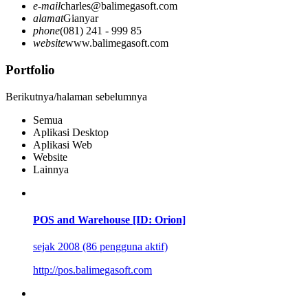
e-mail
charles@balimegasoft.com
alamat
Gianyar
phone
(081) 241 - 999 85
website
www.balimegasoft.com
Portfolio
Berikutnya/halaman sebelumnya
Semua
Aplikasi Desktop
Aplikasi Web
Website
Lainnya
POS and Warehouse [ID: Orion]
sejak 2008 (86 pengguna aktif)
http://pos.balimegasoft.com